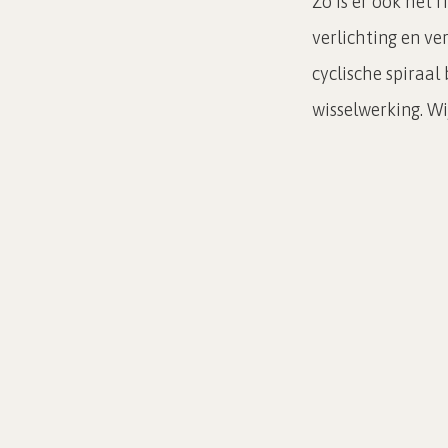
Zo is er ook het 
verlichting en ve
cyclische spiraa
wisselwerking. Wij