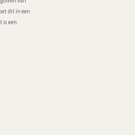
 golven van
oet dit in een
 is een