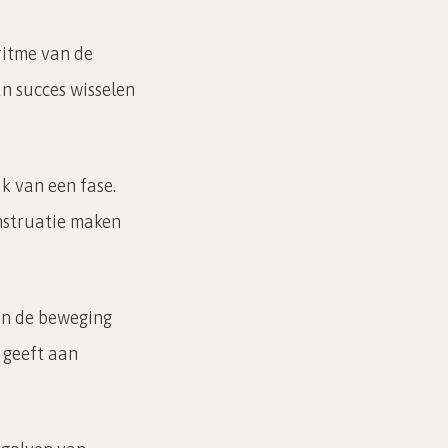
ritme van de
an succes wisselen
k van een fase.
enstruatie maken
an de beweging
 geeft aan