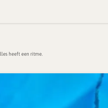
iratie
Het creatieveld
Academie creatieopstell
lles heeft een ritme.