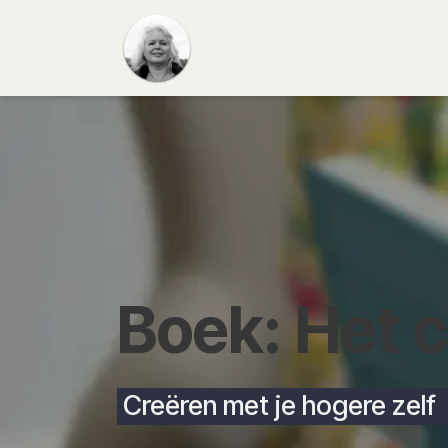
Overslaan naar inhoud
Startpagina
Over
Insp
Boek: Het 
Creëren met je hogere zelf