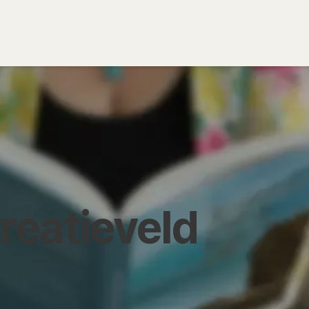
iratie
Academie creatieopstellingen
Agenda
creatieveld