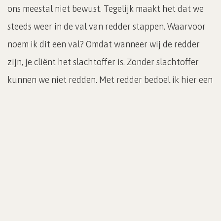
ons meestal niet bewust. Tegelijk maakt het dat we
steeds weer in de val van redder stappen. Waarvoor
noem ik dit een val? Omdat wanneer wij de redder
zijn, je cliënt het slachtoffer is. Zonder slachtoffer
kunnen we niet redden. Met redder bedoel ik hier een
onbewuste overtuiging dat jij als coach het beter
weet of kan (of het beter moet weten en kunnen) dan
je cliënt. Je client is afhankelijk van jou en jij hebt je
onbewust geïdentificeerd met ‘de redder’ zijn.
Waarschijnlijk heb je dit al op heel jonge leeftijd
gedaan.
Misschien heb je nu de associatie met de drama