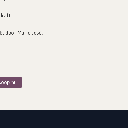
kaft.
akt door Marie José.
oop nu