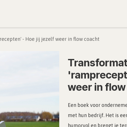
iratie
Academie creatieopstellingen
Agenda
cepten' - Hoe jij jezelf weer in flow coacht
Transformat
'ramprecepten
weer in flow
Een boek voor onderneme
met hun bedrijf. Het is ee
humorvol en brengt je teru