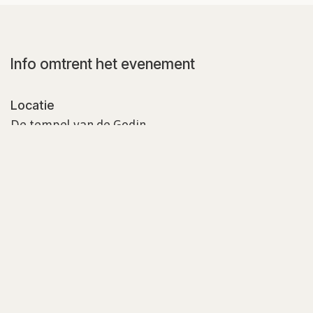
Info omtrent het evenement
Locatie
De tempel van de Godin
Kerkweg 24
2641 GD Pijnacker
Nederland
Routebeschrijving
Organisator
Anne Tetteroo
info@annetetteroo.nl